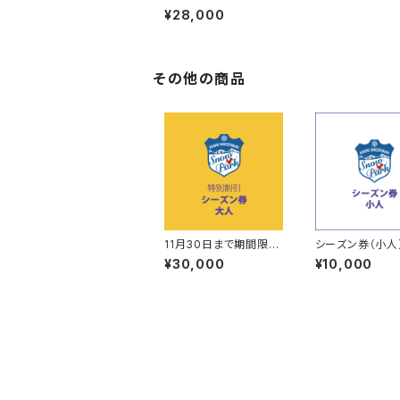
ア）
¥28,000
その他の商品
11月30日まで期間限
シーズン券（小人
定 特別割引 シーズ
¥30,000
¥10,000
ン券（大人）