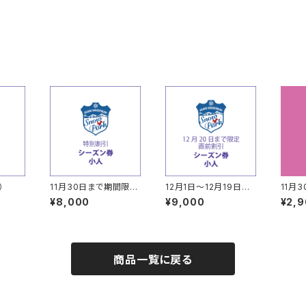
）
11月30日まで期間限
12月1日～12月19日期
11月
定 特別割引 シーズ
間限定 直前割引 シ
定 早
¥8,000
¥9,000
¥2,
ン券（小人）
ーズン券（小人）
商品一覧に戻る